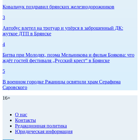
Ковальчук поздравил брянских железнодорожников
3
Автобус влетел на тротуар и упёрся в заброшенный ДК:
жуткое ДТП в Брянске
4
Битва при Молодях, поэма Мельникова и фильм Боякова: что
ждёт гостей фестиваля „Русский крест“ в Брянске
5
В военном городке Ржаницы освятили храм Серафима
Саровского
16+
О нас
Контакты
Редакционная политика
Юридическая информация