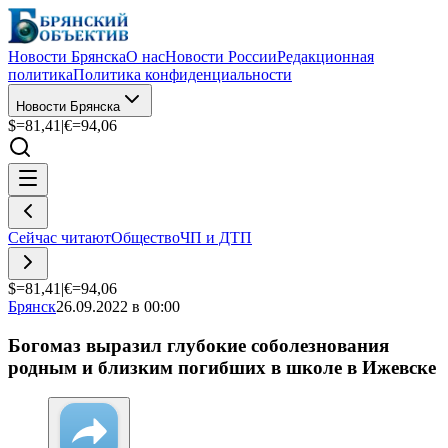
Новости Брянска
О нас
Новости России
Редакционная
политика
Политика конфиденциальности
Новости Брянска
$=
81,41
|
€=
94,06
Сейчас читают
Общество
ЧП и ДТП
$=
81,41
|
€=
94,06
Брянск
26.09.2022 в 00:00
Богомаз выразил глубокие соболезнования
родным и близким погибших в школе в Ижевске