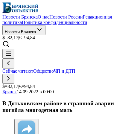
Новости Брянска
О нас
Новости России
Редакционная
политика
Политика конфиденциальности
Новости Брянска
$=
82,17
|
€=
94,84
Сейчас читают
Общество
ЧП и ДТП
$=
82,17
|
€=
94,84
Брянск
14.09.2022 в 00:00
В Дятьковском районе в страшной аварии
погибла многодетная мать