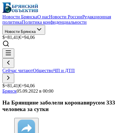
Новости Брянска
О нас
Новости России
Редакционная
политика
Политика конфиденциальности
Новости Брянска
$=
81,41
|
€=
94,06
Сейчас читают
Общество
ЧП и ДТП
$=
81,41
|
€=
94,06
Брянск
05.09.2022 в 00:00
На Брянщине заболели коронавирусом 333
человека за сутки