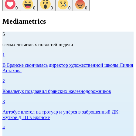
0
0
0
0
0
Mediametrics
5
самых читаемых новостей недели
1
В Брянске скончалась директор художественной школы Лилия
Астахова
2
Ковальчук поздравил брянских железнодорожников
3
Автобус влетел на тротуар и упёрся в заброшенный ДК:
жуткое ДТП в Брянске
4