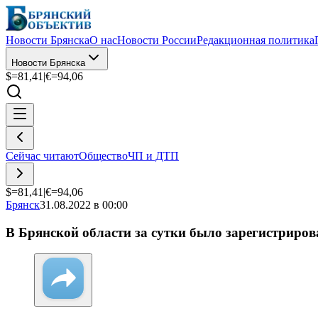
Новости Брянска
О нас
Новости России
Редакционная политика
Новости Брянска
$=
81,41
|
€=
94,06
Сейчас читают
Общество
ЧП и ДТП
$=
81,41
|
€=
94,06
Брянск
31.08.2022 в 00:00
В Брянской области за сутки было зарегистриро