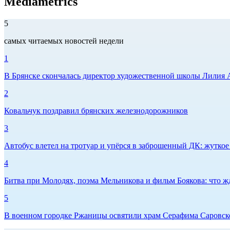
Mediametrics
5
самых читаемых новостей недели
1
В Брянске скончалась директор художественной школы Лилия 
2
Ковальчук поздравил брянских железнодорожников
3
Автобус влетел на тротуар и упёрся в заброшенный ДК: жутко
4
Битва при Молодях, поэма Мельникова и фильм Боякова: что жд
5
В военном городке Ржаницы освятили храм Серафима Саровск