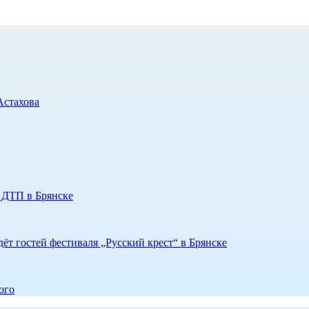
Астахова
е ДТП в Брянске
ёт гостей фестиваля „Русский крест“ в Брянске
ого