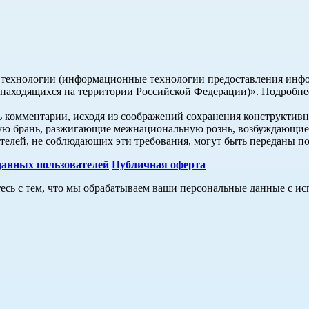
ехнологии (информационные технологии предоставления информ
 находящихся на территории Российской Федерации)». Подробне
ь комментарии, исходя из соображений сохранения конструктивн
ую брань, разжигающие межнациональную рознь, возбуждающие н
вателей, не соблюдающих эти требования, могут быть переданы п
данных пользователей
Публичная оферта
тесь с тем, что мы обрабатываем ваши персональные данные с 