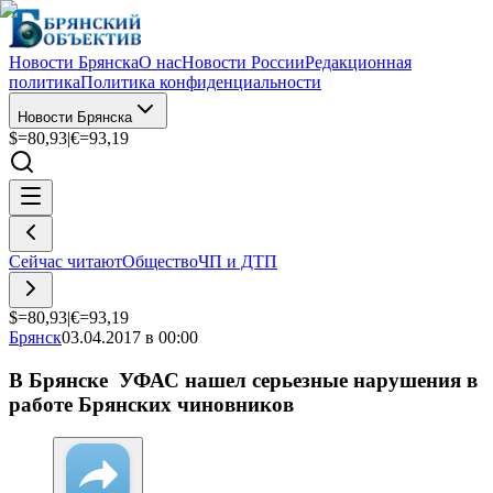
Новости Брянска
О нас
Новости России
Редакционная
политика
Политика конфиденциальности
Новости Брянска
$=
80,93
|
€=
93,19
Сейчас читают
Общество
ЧП и ДТП
$=
80,93
|
€=
93,19
Брянск
03.04.2017 в 00:00
В Брянске УФАС нашел серьезные нарушения в
работе Брянских чиновников