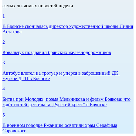
самых читаемых новостей недели
1
В Брянске скончалась директор художественной школы Лилия
Астахова
2
Ковальчук поздравил брянских железнодорожников
3
Автобус влетел на тротуар и упёрся в заброшенный ДК:
жуткое ДТП в Брянске
4
Битва при Молодях, поэма Мельникова и фильм Боякова: что
ждёт гостей фестиваля „Русский крест“ в Брянске
5
В военном городке Ржаницы освятили храм Серафима
Саровского