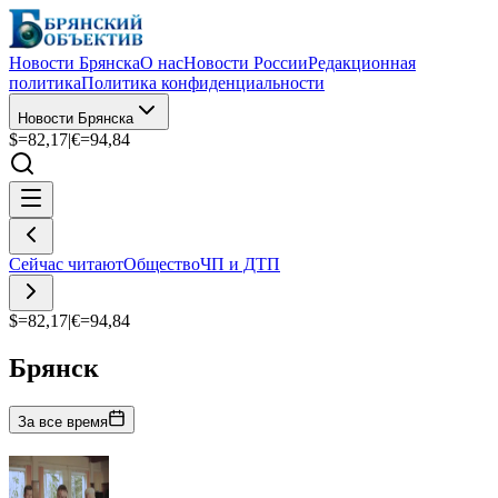
Новости Брянска
О нас
Новости России
Редакционная
политика
Политика конфиденциальности
Новости Брянска
$=
82,17
|
€=
94,84
Сейчас читают
Общество
ЧП и ДТП
$=
82,17
|
€=
94,84
Брянск
За все время