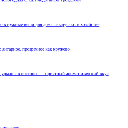
го в нужные вещи для дома - выручают в хозяйстве
 янтарное, прозрачное как кружево
 гурманы в восторге — приятный аромат и мягкий вкус
х пожаров