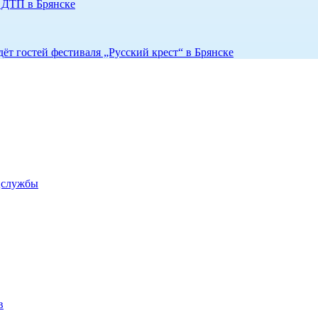
е ДТП в Брянске
ёт гостей фестиваля „Русский крест“ в Брянске
оцслужбы
в