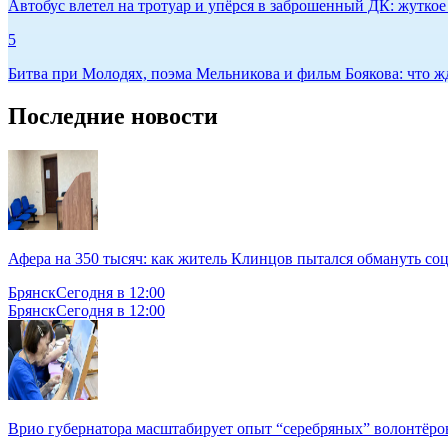
Автобус влетел на тротуар и упёрся в заброшенный ДК: жутко
5
Битва при Молодях, поэма Мельникова и фильм Боякова: что жд
Последние новости
Афера на 350 тысяч: как житель Клинцов пытался обмануть с
Брянск
Сегодня в 12:00
Брянск
Сегодня в 12:00
Врио губернатора масштабирует опыт “серебряных” волонтёро