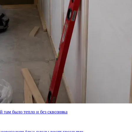
й там было тепло и без сквозняка
к новогодняя ёлка: плоды висят гроздьями