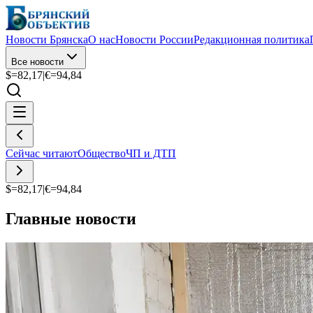
Новости Брянска
О нас
Новости России
Редакционная политика
Все новости
$=
82,17
|
€=
94,84
Сейчас читают
Общество
ЧП и ДТП
$=
82,17
|
€=
94,84
Главные новости