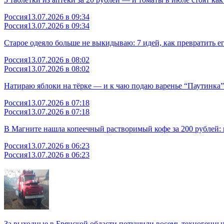
Россия
13.07.2026 в 09:34
Россия
13.07.2026 в 09:34
Старое одеяло больше не выкидываю: 7 идей, как превратить е
Россия
13.07.2026 в 08:02
Россия
13.07.2026 в 08:02
Натираю яблоки на тёрке — и к чаю подаю варенье “Паутинка”:
Россия
13.07.2026 в 07:18
Россия
13.07.2026 в 07:18
В Магните нашла копеечный растворимый кофе за 200 рублей:
Россия
13.07.2026 в 06:23
Россия
13.07.2026 в 06:23
За выходные в Брянской области потушили восемь техногенны